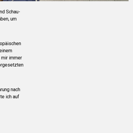
und Schau-
aben, um
ropäischen
 einem
 mir immer
Vorgesetzten
hrung nach
te ich auf