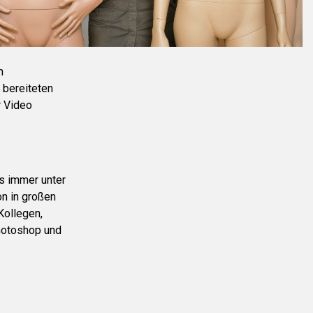
n
r bereiteten
r Video
s immer unter
n in großen
Kollegen,
Photoshop und