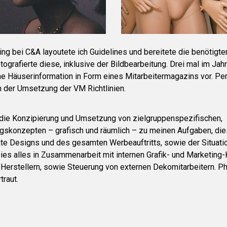
ng bei C&A layoutete ich Guidelines und bereitete die benötigte
otografierte diese, inklusive der Bildbearbeitung. Drei mal im Jah
he Häuserinformation in Form eines Mitarbeitermagazins vor. Pe
in der Umsetzung der VM Richtlinien.
 die Konzipierung und Umsetzung von zielgruppenspezifischen,
gskonzepten – grafisch und räumlich – zu meinen Aufgaben, die
te Designs und des gesamten Werbeauftritts, sowie der Situatio
Dies alles in Zusammenarbeit mit internen Grafik- und Marketing-
d Herstellern, sowie Steuerung von externen Dekomitarbeitern. 
traut.