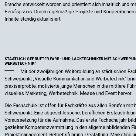
Branche entwickelt worden und orientiert sich inhaltlich und 
Berufspraxis. Durch regelmäßige Projekte und Kooperationen
Inhalte ständig aktualisiert.
STAATLICH GEPRÜFTER FARB- UND LACKTECHNIKER MIT SCHWERPU
WERBETECHNIK“
Mit der zweijährigen Weiterbildung an städtischen Fac
Schwerpunkt „Visuelle Kommunikation und Werbetechnik“ brin
praxiserprobte, motivierte junge Menschen in die mittlere Fü
visuelles Marketing, Werbetechnik, Messe und Event hervor.
Die Fachschule ist offen für Fachkräfte aus allen Berufen mit
Schwerpunkt. Eine abgeschlossene, beruflichen Erstausbildun
Voraussetzung für die Aufnahme. Das erste Fachschuljahr bil
gezielter Kompetenzvermittlung in den allgemeinbildenden F
Projektmanagement, Betriebsführung, Gestaltung, Marketing u