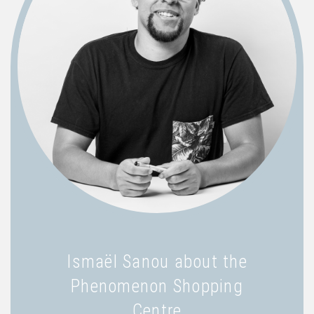
Ismaël Sanou about the
Phenomenon Shopping
Centre