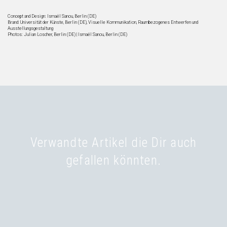
Concept and Design: Ismaël Sanou, Berlin (DE)
Brand: Universität der Künste, Berlin (DE), Visuelle Kommunikation, Raumbezogenes Entwerfen und
Ausstellungsgestaltung
Photos: Julian Loscher, Berlin (DE) | Ismaël Sanou, Berlin (DE)
Verwandte Artikel die Dir auch
gefallen könnten.