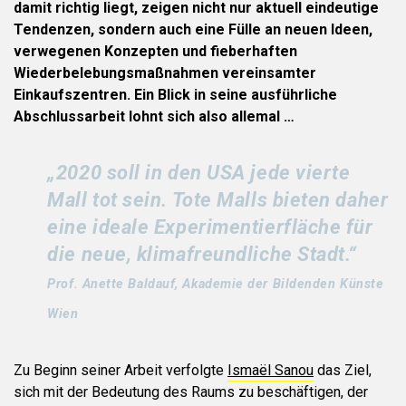
damit richtig liegt, zeigen nicht nur aktuell eindeutige
Tendenzen, sondern auch eine Fülle an neuen Ideen,
verwegenen Konzepten und fieberhaften
Wiederbelebungsmaßnahmen vereinsamter
Einkaufszentren. Ein Blick in seine ausführliche
Abschlussarbeit lohnt sich also allemal …
„2020 soll in den USA jede vierte
Mall tot sein. Tote Malls bieten daher
eine ideale Experimentierfläche für
die neue, klimafreundliche Stadt.“
Prof. Anette Baldauf, Akademie der Bildenden Künste
Wien
Zu Beginn seiner Arbeit verfolgte
Ismaël Sanou
das Ziel,
sich mit der Bedeutung des Raums zu beschäftigen, der