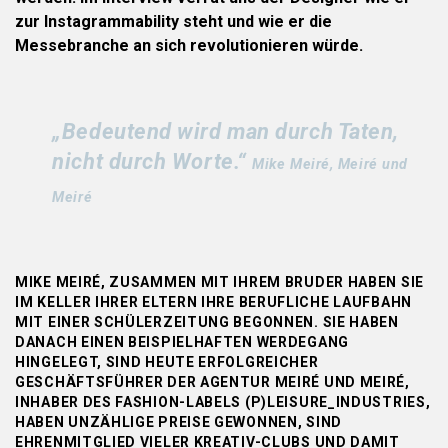
zur Instagrammability steht und wie er die
Messebranche an sich revolutionieren würde.
„Bedeutend wird man durch Taten,
nicht durch Worte.“
Mike Meiré, Meiré und
Meiré
MIKE MEIRÉ, ZUSAMMEN MIT IHREM BRUDER HABEN SIE
IM KELLER IHRER ELTERN IHRE BERUFLICHE LAUFBAHN
MIT EINER SCHÜLERZEITUNG BEGONNEN. SIE HABEN
DANACH EINEN BEISPIELHAFTEN WERDEGANG
HINGELEGT, SIND HEUTE ERFOLGREICHER
GESCHÄFTSFÜHRER DER AGENTUR MEIRÉ UND MEIRÉ,
INHABER DES FASHION-LABELS (P)LEISURE_INDUSTRIES,
HABEN UNZÄHLIGE PREISE GEWONNEN, SIND
EHRENMITGLIED VIELER KREATIV-CLUBS UND DAMIT