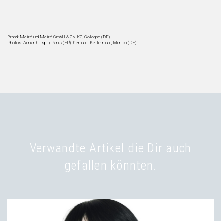
Brand: Meiré und Meiré GmbH & Co. KG, Cologne (DE)
Photos: Adrian Crispin, Paris (FR) | Gerhardt Kellermann, Munich (DE)
Verwandte Artikel die Dir auch
gefallen könnten.