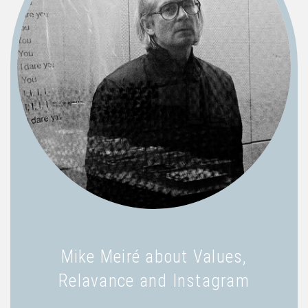
Mike Meiré about Values,
Relavance and Instagram