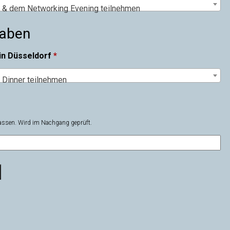
e & dem Networking Evening teilnehmen
gaben
 in Düsseldorf
*
 Dinner teilnehmen
 lassen. Wird im Nachgang geprüft.