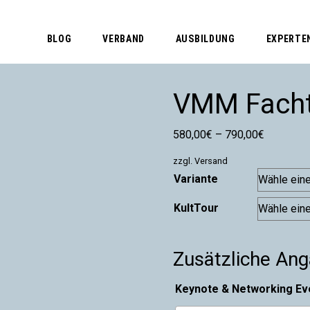
BLOG
VERBAND
AUSBILDUNG
EXPERTE
VMM Facht
580,00
€
–
790,00
€
zzgl.
Versand
Variante
KultTour
Zusätzliche An
Keynote & Networking Even