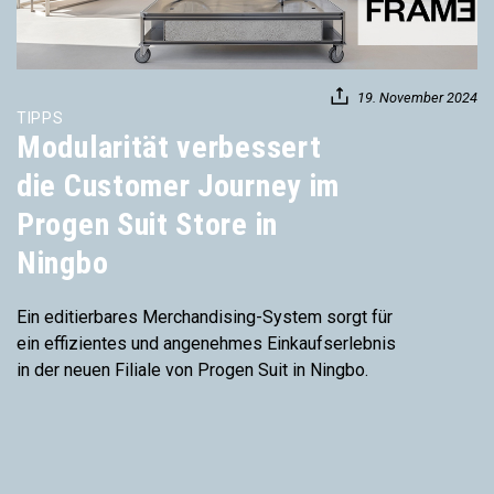
19. November 2024
TIPPS
Modularität verbessert
die Customer Journey im
Progen Suit Store in
Ningbo
Ein editierbares Merchandising-System sorgt für
ein effizientes und angenehmes Einkaufserlebnis
in der neuen Filiale von Progen Suit in Ningbo.