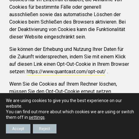
Cookies für bestimmte Fälle oder generell
ausschließen sowie das automatische Löschen der
Cookies beim Schließen des Browsers aktivieren. Bei
der Deaktivierung von Cookies kann die Funktionalität
dieser Website eingeschränkt sein.
Sie können der Erhebung und Nutzung Ihrer Daten für
die Zukunft widersprechen, indem Sie mit einem Klick
auf diesen Link einen Opt-Out-Cookie in Ihrem Browser
setzen:
https://www.quantcast.com/opt-out/
.
Wenn Sie die Cookies auf Ihrem Rechner löschen,
müssen Sie den Opt-Out-Cookie erneut setzen.
We are using cookies to give you the best experience on our
7. Newsletter
website.
You can find out more about which cookies we are using or switch
Newsletterdaten
them off in
settings
.
Wenn Sie den auf der Website angebotenen
Accept
Reject
Newsletter beziehen möchten, benötigen wir von Ihnen