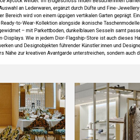
lice Aycock windet. Im Erdgeschoss finden Besucherinnen Dame
 Auswahl an Lederwaren, ergänzt durch Düfte und Fine-Jeweller
ser Bereich wird von einem üppigen vertikalen Garten geprägt. Ei
-Ready-to-Wear-Kollektion alongside ikonische Taschenmodelle. 
 gewidmet – mit Parkettboden, dunkelblauen Sesseln samt pas
-Displays. Wie in jedem Dior-Flagship-Store ist auch dieses Ha
werken und Designobjekten führender Künstler:innen und Designe
iors Nähe zur kreativen Avantgarde unterstreichen, sondern auch 