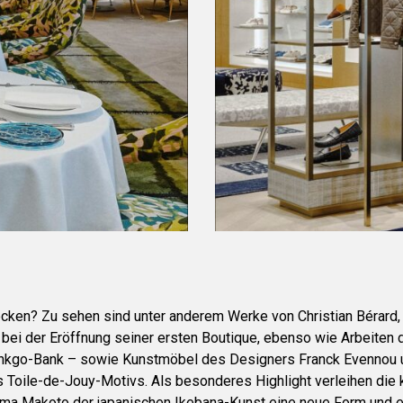
ecken? Zu sehen sind unter anderem Werke von Christian Bérard
r bei der Eröffnung seiner ersten Boutique, ebenso wie Arbeiten 
Ginkgo-Bank – sowie Kunstmöbel des Designers Franck Evennou 
 Toile-de-Jouy-Motivs. Als besonderes Highlight verleihen die 
a Makoto der japanischen Ikebana-Kunst eine neue Form und e