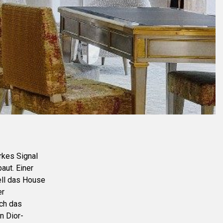
rkes Signal
aut. Einer
ell das House
er
ich das
n Dior-