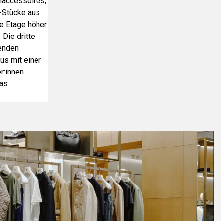
naccessoires,
y-Stücke aus
ne Etage höher
Die dritte
senden
us mit einer
r:innen
das