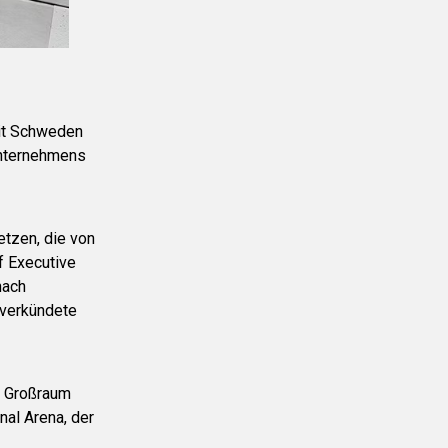
mit Schweden
Unternehmens
etzen, die von
f Executive
nach
 verkündete
m Großraum
nal Arena, der