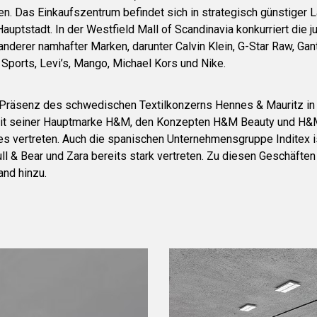
en. Das Einkaufszentrum befindet sich in strategisch günstiger 
ptstadt. In der Westfield Mall of Scandinavia konkurriert die j
anderer namhafter Marken, darunter Calvin Klein, G-Star Raw, Gan
 Sports, Levi’s, Mango, Michael Kors und Nike.
e Präsenz des schwedischen Textilkonzerns Hennes & Mauritz i
t mit seiner Hauptmarke H&M, den Konzepten H&M Beauty und 
es vertreten. Auch die spanischen Unternehmensgruppe Inditex is
ull & Bear und Zara bereits stark vertreten. Zu diesen Geschäft
and hinzu.