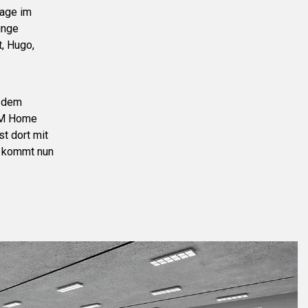
Lage im
unge
t, Hugo,
n dem
H&M Home
t dort mit
en kommt nun