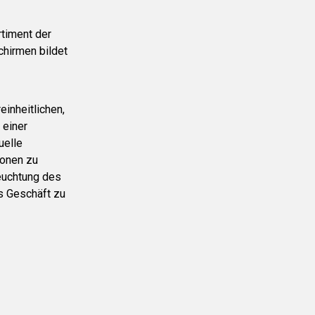
timent der
chirmen bildet
inheitlichen,
 einer
uelle
ionen zu
leuchtung des
s Geschäft zu