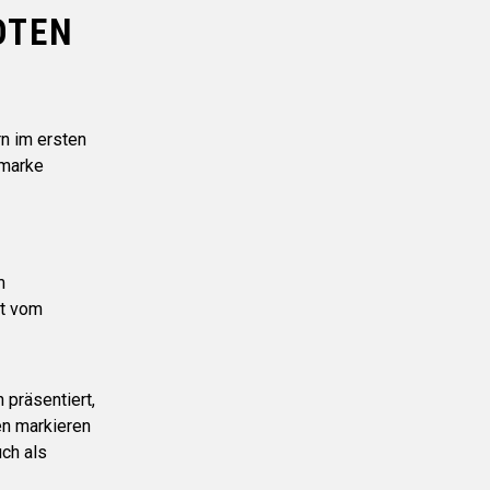
OTEN
n im ersten
emarke
m
ft vom
präsentiert,
en markieren
uch als