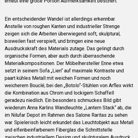
erneut eine große Portion Aufmerksamkeit beschert.
Ein entscheidender Wandel ist allerdings erkennbar.
Anstelle von roughen Kanten und industrieller Strenge
zeigen sich die Arbeiten überwiegend soft, skulptural,
bisweilen fast verspielt, und bringen eine neue
Ausdruckskraft des Materials zutage. Das gelingt durch
organische Formen, aber auch durch überraschende
Materialkompositionen. Der Möbelhersteller Enne etwa
setzt in seinem Sofa „Lien“ auf maximale Kontraste und
paart kühles Metall mit weichen Formen und noch
weicherem Bouclé; bei den „Botolo“-Stühlen von Arflex wirkt
die Kombination aus Chrom und lockigem Schaffell
geradezu niedlich. Ein besonders schmuckes Bild gibt
wiederum Anna Karlins Wandleuchte „Lantern Stack“ ab, die
im Nilufar Depot im Rahmen des Salone Raritas zu sehen
war. Spielerisch leicht erkundet das Leuchtobjekt aus Metall
und elfenbeinfarbenem Fiberglas die Schnittstelle
zwischen industriellem Design und skulpturalem Ausdruck