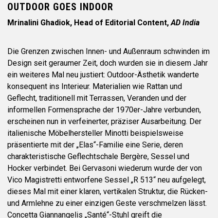
OUTDOOR GOES INDOOR
Mrinalini Ghadiok, Head of Editorial Content,
AD India
Die Grenzen zwischen Innen- und Außenraum schwinden im
Design seit geraumer Zeit, doch wurden sie in diesem Jahr
ein weiteres Mal neu justiert: Outdoor-Ästhetik wanderte
konsequent ins Interieur. Materialien wie Rattan und
Geflecht, traditionell mit Terrassen, Veranden und der
informellen Formensprache der 1970er-Jahre verbunden,
erscheinen nun in verfeinerter, präziser Ausarbeitung. Der
italienische Möbelhersteller Minotti beispielsweise
präsentierte mit der „Elas“-Familie eine Serie, deren
charakteristische Geflechtschale Bergère, Sessel und
Hocker verbindet. Bei Gervasoni wiederum wurde der von
Vico Magistretti entworfene Sessel „R 513“ neu aufgelegt,
dieses Mal mit einer klaren, vertikalen Struktur, die Rücken-
und Armlehne zu einer einzigen Geste verschmelzen lässt.
Concetta Giannangelis „Santé“-Stuhl greift die