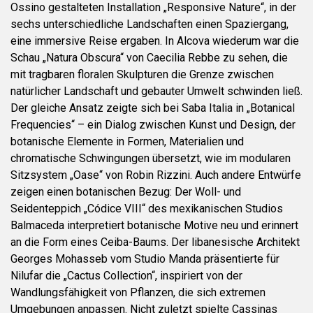
Ossino gestalteten Installation „Responsive Nature“, in der
sechs unterschiedliche Landschaften einen Spaziergang,
eine immersive Reise ergaben. In Alcova wiederum war die
Schau „Natura Obscura“ von Caecilia Rebbe zu sehen, die
mit tragbaren floralen Skulpturen die Grenze zwischen
natürlicher Landschaft und gebauter Umwelt schwinden ließ.
Der gleiche Ansatz zeigte sich bei Saba Italia in „Botanical
Frequencies“ – ein Dialog zwischen Kunst und Design, der
botanische Elemente in Formen, Materialien und
chromatische Schwingungen übersetzt, wie im modularen
Sitzsystem „Oase“ von Robin Rizzini. Auch andere Entwürfe
zeigen einen botanischen Bezug: Der Woll- und
Seidenteppich „Códice VIII“ des mexikanischen Studios
Balmaceda interpretiert botanische Motive neu und erinnert
an die Form eines Ceiba-Baums. Der libanesische Architekt
Georges Mohasseb vom Studio Manda präsentierte für
Nilufar die „Cactus Collection“, inspiriert von der
Wandlungsfähigkeit von Pflanzen, die sich extremen
Umgebungen anpassen. Nicht zuletzt spielte Cassinas