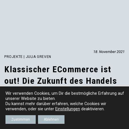
18. November 2021
PROJEKTE | JULIA GREVEN
Klassischer ECommerce ist
out! Die Zukunft des Handels
ist Multi- Channel, social und
Wir verwenden Cookies, um
D
ir die bestmögliche Erfahrung auf
unserer Website zu bieten.
entertaining.
Du kannst mehr darüber erfahren, welche Cookies wir
verwenden, oder sie unter
Einstellungen
deaktivieren.
TELL ME MORE...
Zustimmen
Ablehnen