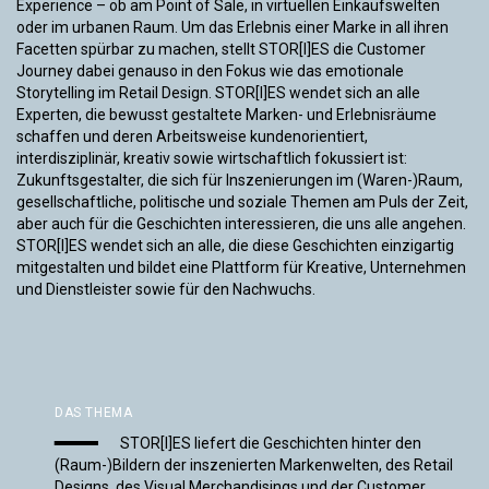
Experience – ob am Point of Sale, in virtuellen Einkaufswelten
oder im urbanen Raum. Um das Erlebnis einer Marke in all ihren
Facetten spürbar zu machen, stellt STOR[I]ES die Customer
Journey dabei genauso in den Fokus wie das emotionale
Storytelling im Retail Design. STOR[I]ES wendet sich an alle
Experten, die bewusst gestaltete Marken- und Erlebnisräume
schaffen und deren Arbeitsweise kundenorientiert,
interdisziplinär, kreativ sowie wirtschaftlich fokussiert ist:
Zukunftsgestalter, die sich für Inszenierungen im (Waren-)Raum,
gesellschaftliche, politische und soziale Themen am Puls der Zeit,
aber auch für die Geschichten interessieren, die uns alle angehen.
STOR[I]ES wendet sich an alle, die diese Geschichten einzigartig
mitgestalten und bildet eine Plattform für Kreative, Unternehmen
und Dienstleister sowie für den Nachwuchs.
DAS THEMA
STOR[I]ES liefert die Geschichten hinter den
(Raum-)Bildern der inszenierten Markenwelten, des Retail
Designs, des Visual Merchandisings und der Customer