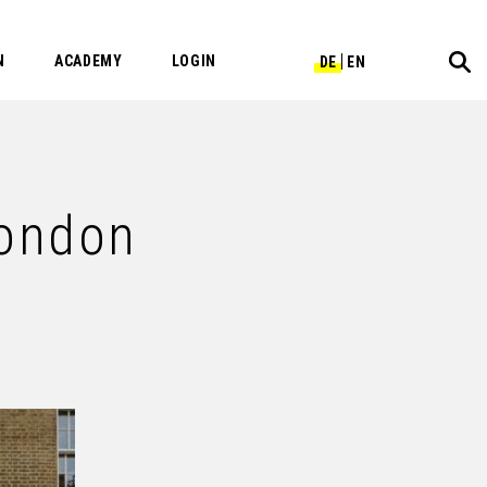
N
ACADEMY
LOGIN
DE
EN
London