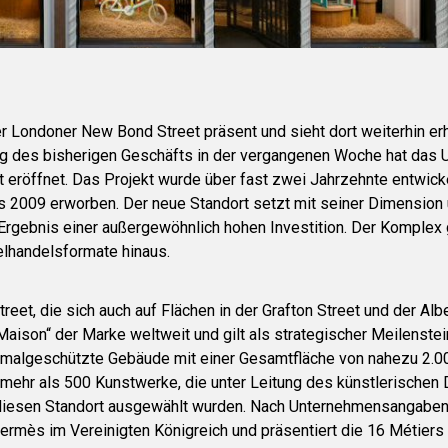
r Londoner New Bond Street präsent und sieht dort weiterhin er
ng des bisherigen Geschäfts in der vergangenen Woche hat das
 eröffnet. Das Projekt wurde über fast zwei Jahrzehnte entwicke
s 2009 erworben. Der neue Standort setzt mit seiner Dimension
rgebnis einer außergewöhnlich hohen Investition. Der Komplex 
elhandelsformate hinaus.
et, die sich auch auf Flächen in der Grafton Street und der Alb
Maison“ der Marke weltweit und gilt als strategischer Meilenstei
algeschützte Gebäude mit einer Gesamtfläche von nahezu 2.0
mehr als 500 Kunstwerke, die unter Leitung des künstlerischen 
r diesen Standort ausgewählt wurden. Nach Unternehmensangaben 
ermès im Vereinigten Königreich und präsentiert die 16 Métier