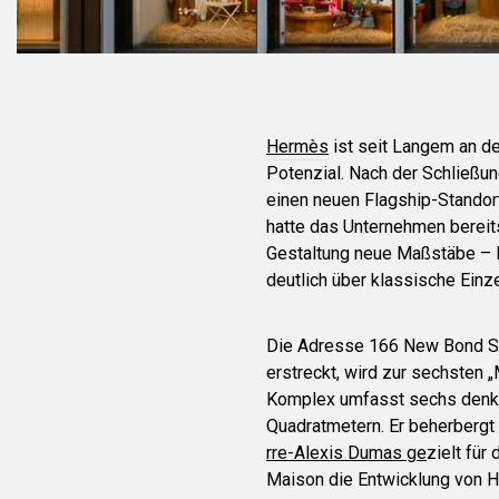
Hermès
ist seit Langem an de
Potenzial. Nach der Schließu
einen neuen Flagship-Standort
hatte das Unternehmen bereit
Gestaltung neue Maßstäbe – E
deutlich über klassische Einz
Die Adresse 166 New Bond Stre
erstreckt, wird zur sechsten „
Komplex umfasst sechs denkm
Quadratmetern. Er beherbergt 
rre-Alexis Dumas ge
zielt fü
Maison die Entwicklung von H