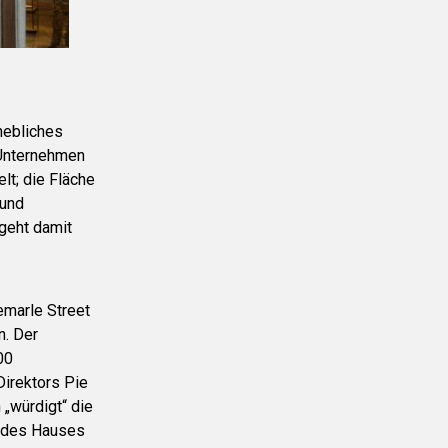
hebliches
 Unternehmen
lt; die Fläche
 und
geht damit
emarle Street
n. Der
00
Direktors Pie
„würdigt“ die
s des Hauses