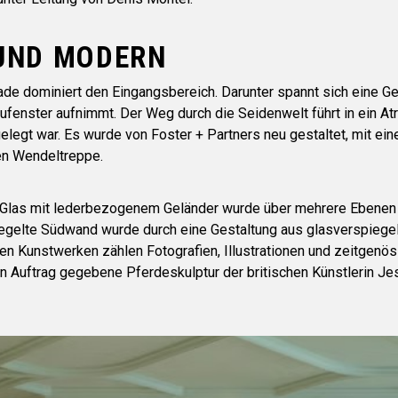
UND MODERN
de dominiert den Eingangsbereich. Darunter spannt sich eine 
fenster aufnimmt. Der Weg durch die Seidenwelt führt in ein At
elegt war. Es wurde von Foster + Partners neu gestaltet, mit ein
en Wendeltreppe.
d Glas mit lederbezogenem Geländer wurde über mehrere Ebenen
iegelte Südwand wurde durch eine Gestaltung aus glasverspiege
den Kunstwerken zählen Fotografien, Illustrationen und zeitgenö
in Auftrag gegebene Pferdeskulptur der britischen Künstlerin Je