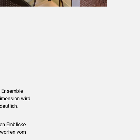
m Ensemble
Dimension wird
eutlich.
en Einblicke
ntworfen vom