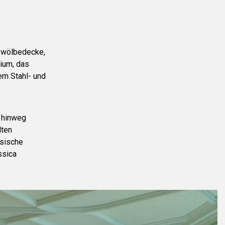
Gewölbedecke,
rium, das
em Stahl- und
 hinweg
lten
ssische
ssica