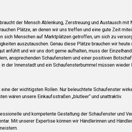
 braucht der Mensch Ablenkung, Zerstreuung und Austausch mit
auchen Plätze, an denen wir uns treffen und eine gute Zeit mite
en sich Menschen auf Marktplätzen getroffen, um sich zu versorg
igkeiten auszutauschen. Genau diese Plätze brauchen wir heute 
 gut anfühlt und wir uns dort gerne aufhalten, muss der Einzelhand
dern, ansprechenden Schaufenstern und einer positiven Botschaft
h in der Innenstadt und ein Schaufensterbummel müssen wieder
t eine der wichtigsten Rollen. Nur beleuchtete Schaufenster wirk
en wären unsere Einkaufsstraßen „blutleer“ und unattraktiv.
fessionelle und kompetente Gestaltung der Schaufenster und V
ntar. Mit unserer Expertise können wir Händlerinnen und Händler
meistern.