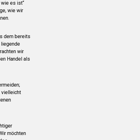
wie es ist“
age, wie wir
nen.
es dem bereits
 liegende
rachten wir
den Handel als
ermeiden;
vielleicht
tenen
htiger
 Wir möchten