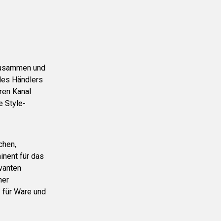
 zusammen und
 des Händlers
ren Kanal
e Style-
chen,
nent für das
evanten
ner
z für Ware und