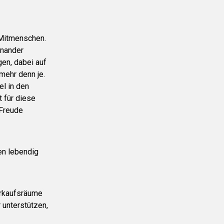
 Mitmenschen.
inander
en, dabei auf
mehr denn je.
el in den
 für diese
 Freude
en lebendig
erkaufsräume
 unterstützen,