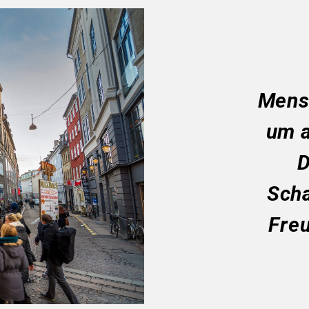
Mens
um a
D
Scha
Fre