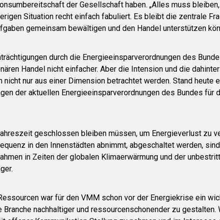
onsumbereitschaft der Gesellschaft haben. „Alles muss bleiben, 
erigen Situation recht einfach fabuliert. Es bleibt die zentrale Fr
ufgaben gemeinsam bewältigen und den Handel unterstützen kön
nträchtigungen durch die Energieeinsparverordnungen des Bund
ren Handel nicht einfacher. Aber die Intension und die dahinter
 nicht nur aus einer Dimension betrachtet werden. Stand heute e
lagen der aktuellen Energieeinsparverordnungen des Bundes für 
n Jahreszeit geschlossen bleiben müssen, um Energieverlust zu v
requenz in den Innenstädten abnimmt, abgeschaltet werden, sind 
nahmen in Zeiten der globalen Klimaerwärmung und der unbestrit
ger.
essourcen war für den VMM schon vor der Energiekrise ein wic
 Branche nachhaltiger und ressourcenschonender zu gestalten.