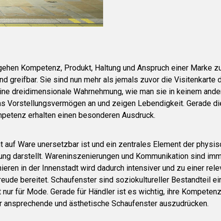
 gehen Kompetenz, Produkt, Haltung und Anspruch einer Marke
d greifbar. Sie sind nun mehr als jemals zuvor die Visitenkarte
eine dreidimensionale Wahrnehmung, wie man sie in keinem ande
das Vorstellungsvermögen an und zeigen Lebendigkeit. Gerade di
etenz erhalten einen besonderen Ausdruck.
cht auf Ware unersetzbar ist und ein zentrales Element der physis
g darstellt. Wareninszenierungen und Kommunikation sind immi
ieren in der Innenstadt wird dadurch intensiver und zu einer rel
eude bereitet. Schaufenster sind soziokultureller Bestandteil ei
t nur für Mode. Gerade für Händler ist es wichtig, ihre Kompeten
ber ansprechende und ästhetische Schaufenster auszudrücken.