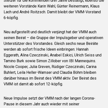
Stelzer für die kommenden drei Jahre bestätigt, ebenso die
weiteren Vorstände Karin Wahl, Günter Reinermann, Klaus
Lach und André Roitzsch. Damit bleibt der VMM-Vorstand
6-köpfig.
Neu aufgestellt und deutlich verjüngt hat der VMM auch
seinen Beirat – die Gruppe der Impulsgeber und operativen
Unterstützer des Vorstandes. Gleich sechs neue Beiräte
werden ab sofort frische Ideen einbringen: Hannah
Eggerath, Alina Czeczinski, Anabel Eskici, Ulrich Seiss und
Tamino Burk sowie Simon Zillober von IBI Mannequins.
Nicole Cooper, Julia Greven, Rüdiger Czeczinski, Carina
Buhlert, Leila Heller-Wamser und Claudia Böhm bleiben
darüber hinaus im Beirat des VMM aktiv. Der Beirat des
VMM ist damit ab sofort 12-köpfig.
Neue Impulse setzt der VMM nach der langen Corona-
Pause in diesem Jahr auch wieder mit seiner